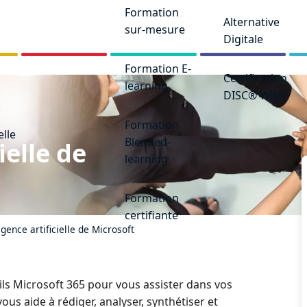
Formation
Alternative
sur-mesure
Digitale
Formation E-
Certification
learning
DISC® Wiley
Formation
elle
Blended-
ielle de
learning
Formation
certifiante
ligence artificielle de Microsoft
outils Microsoft 365 pour vous assister dans vos
vous aide à rédiger, analyser, synthétiser et