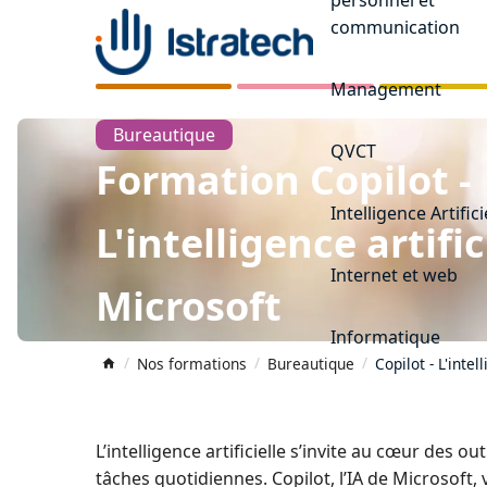
communication
Management
Bureautique
QVCT
Formation Copilot -
Intelligence Artifici
L'intelligence artific
Internet et web
Microsoft
Informatique
Nos formations
Bureautique
Copilot - L'intel
L’intelligence artificielle s’invite au cœur des 
tâches quotidiennes. Copilot, l’IA de Microsoft, 