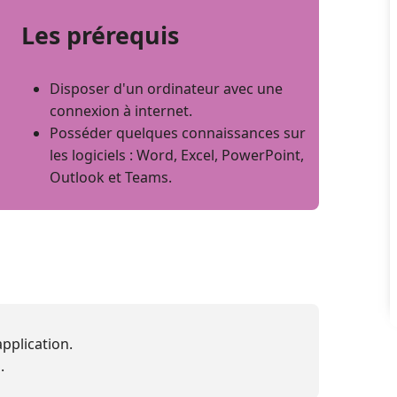
Les prérequis
Disposer d'un ordinateur avec une
connexion à internet.
Posséder quelques connaissances sur
les logiciels : Word, Excel, PowerPoint,
Outlook et Teams.
pplication.
.