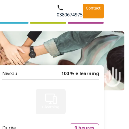
Contact
0380674975
Niveau
100 % e-learning
E-learning
Durée
9 heures