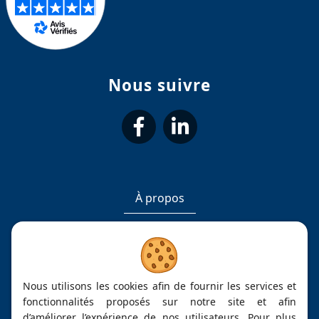
Nous suivre
suivez-
suivez-
nous
nous
À propos
sur
sur
Mentions légales
Facebook
LinkedIn
Cookies
Nous utilisons les cookies afin de fournir les services et
Contact
fonctionnalités proposés sur notre site et afin
d’améliorer l’expérience de nos utilisateurs. Pour plus