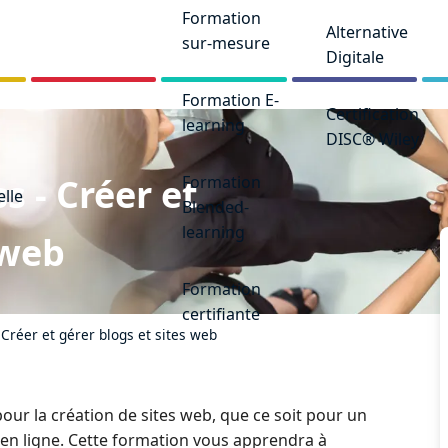
Formation
Alternative
sur-mesure
Digitale
Formation E-
Certification
learning
DISC® Wiley
 - Créer et
Formation
elle
Blended-
learning
 web
Formation
certifiante
Créer et gérer blogs et sites web
our la création de sites web, que ce soit pour un
 en ligne. Cette formation vous apprendra à