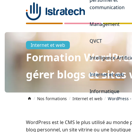
communication
Management
QVCT
Internet et web
Formation WordPress
Intelligence Artifici
gérer blogs et sites
Internet et web
Informatique
Nos formations
Internet et web
WordPress - 
WordPress est le CMS le plus utilisé au monde p
blog personnel, un site vitrine ou une boutique