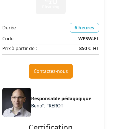
E-learning
Durée
6 heures
Code
WPSW-EL
Prix à partir de :
850 €
HT
Contactez-nous
Responsable pédagogique
Benoît FREROT
Certification