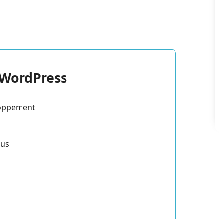
 WordPress
eloppement
nus