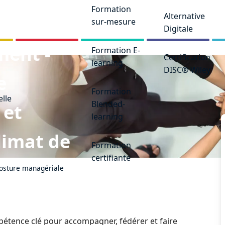
Formation
Alternative
sur-mesure
Digitale
ent -
Formation E-
Certification
learning
DISC® Wiley
e
Formation
elle
Blended-
 et
learning
limat de
Formation
certifiante
posture managériale
étence clé pour accompagner, fédérer et faire