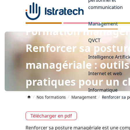
communication
Management
Management
Formation managem
QVCT
Renforcer sa postur
Intelligence Artifici
managériale : outils
Internet et web
pratiques pour un c
Informatique
confiance
Nos formations
Management
Renforcer sa 
Télécharger en pdf
Renforcer sa posture managériale est une comp