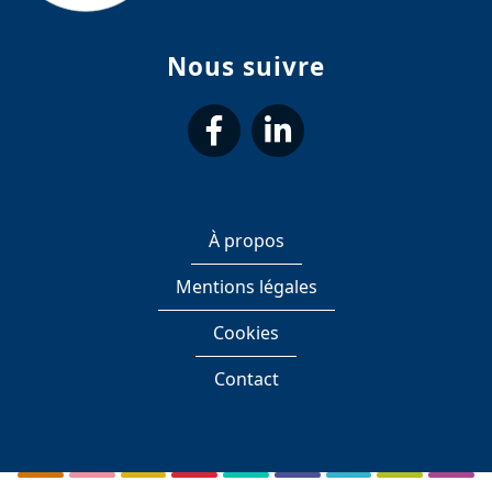
Nous suivre
suivez-
suivez-
nous
nous
À propos
sur
sur
Mentions légales
Facebook
LinkedIn
Cookies
Contact