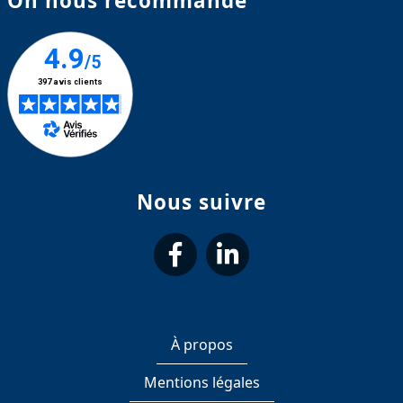
On nous recommande
Nous suivre
suivez-
suivez-
nous
nous
À propos
sur
sur
Mentions légales
Facebook
LinkedIn