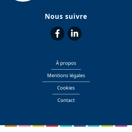
Nous suivre
suivez-
suivez-
nous
nous
À propos
sur
sur
Mentions légales
Facebook
LinkedIn
Cookies
Contact