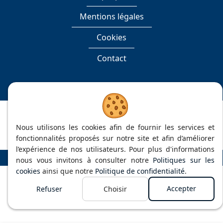
sur
sur
Mentions légales
Facebook
LinkedIn
Cookies
Contact
2020 - 2026
| Istratech EURL, Tous droits réservés
Nous utilisons les cookies afin de fournir les services et
Site web réalisé par
Web Solution Way
fonctionnalités proposés sur notre site et afin d’améliorer
l’expérience de nos utilisateurs. Pour plus d'informations
nous vous invitons à consulter notre
Politiques sur les
cookies
ainsi que notre
Politique de confidentialité
.
Accepter
Refuser
Choisir