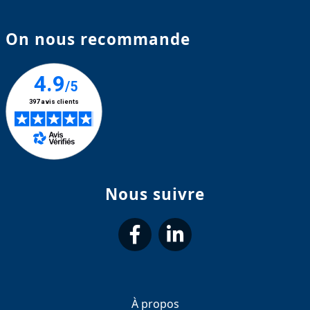
On nous recommande
Nous suivre
suivez-
suivez-
nous
nous
À propos